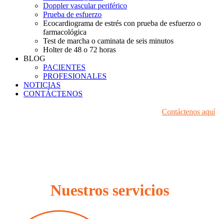
Doppler vascular periférico
Prueba de esfuerzo
Ecocardiograma de estrés con prueba de esfuerzo o
farmacológica
Test de marcha o caminata de seis minutos
Holter de 48 o 72 horas
BLOG
PACIENTES
PROFESIONALES
NOTICIAS
CONTÁCTENOS
Prevenir los efectos del
Contáctenos aquí
envejecimiento vascular ahora es
posible.
En nuestro laboratorio no invasivo de Biomecánica Vascular
Nuestros servicios